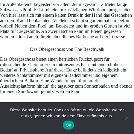
Im Außenbereich begeistert vor allem der insgesamt 12 Meter lange
Salzwasser-Pool. Er ist mit einem zusätzlichen Whirlpool ausgestattet.
Von hier lässt sich mit einem kalten Drink in der Hand das Geschehen
auf dem Kanal beobachten. Vielleicht schaut sogar einmal ein Delfin
vorbei! Neben dem Pool, am Bootssteg und im großen Garten ist viel
Platz für Liegestühle. An zwei Tischen kann im Freien gegessen
werden – ideal auch für ein abendliches Barbecue auf der Terrasse.
Das Obergeschoss von The Beachwalk
Das Obergeschoss bietet einen herrlichen Rückzugsort für
ruhesuchende Eltern oder ein mitreisendes Paar mit einem hohen
Bedarf an Privatsphäre: Auf dieser Etage befindet sich lediglich ein
weiteres Schlafzimmer mit eigenem Badezimmer und eigenem
überdachten Balkon. Eine Wendeltreppe führt auf die
Aussichtsplattform hinauf, die tagsüber zum Sonnenbaden und abends
für einen Sundowner genutzt werden kann.
Freizeitangebote in The Beachwalk
Diese Website benutzt Cookies. Wenn du die Website weiter
Die Ausstattung des Ferienhauses umfasst vier Kayaks für die
nutzt, gehen wir von deinem Einverständnis aus.
Erkundung der Wasserwege. Auf Wunsch kann
unser
Boot
mitgemietet werden: Das 23 Fuß Boot ist perfekt für
OK
jedermann und kann auch von Anfängern problemlos gesteuert