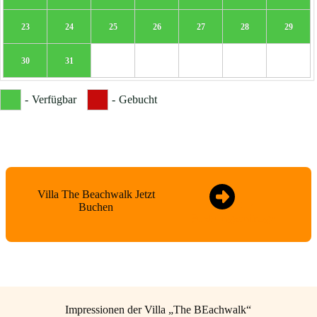
23
24
25
26
27
28
29
30
31
-
Verfügbar
-
Gebucht
Villa The Beachwalk Jetzt
Zur
Buchen
Buchungsanfrage
Impressionen der Villa „The BEachwalk“