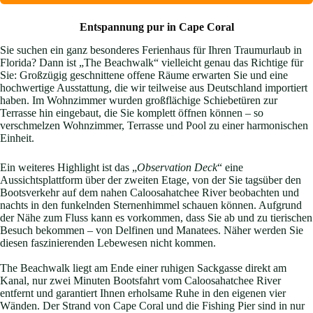
Entspannung pur in Cape Coral
Sie suchen ein ganz besonderes Ferienhaus für Ihren Traumurlaub in
Florida? Dann ist „The Beachwalk“ vielleicht genau das Richtige für
Sie: Großzügig geschnittene offene Räume erwarten Sie und eine
hochwertige Ausstattung, die wir teilweise aus Deutschland importiert
haben. Im Wohnzimmer wurden großflächige Schiebetüren zur
Terrasse hin eingebaut, die Sie komplett öffnen können – so
verschmelzen Wohnzimmer, Terrasse und Pool zu einer harmonischen
Einheit.
Ein weiteres Highlight ist das „
Observation Deck
“ eine
Aussichtsplattform über der zweiten Etage, von der Sie tagsüber den
Bootsverkehr auf dem nahen Caloosahatchee River beobachten und
nachts in den funkelnden Sternenhimmel schauen können. Aufgrund
der Nähe zum Fluss kann es vorkommen, dass Sie ab und zu tierischen
Besuch bekommen – von Delfinen und Manatees. Näher werden Sie
diesen faszinierenden Lebewesen nicht kommen.
The Beachwalk liegt am Ende einer ruhigen Sackgasse direkt am
Kanal, nur zwei Minuten Bootsfahrt vom Caloosahatchee River
entfernt und garantiert Ihnen erholsame Ruhe in den eigenen vier
Wänden. Der Strand von Cape Coral und die Fishing Pier sind in nur